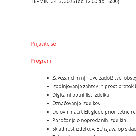
TERMIN: 24. 3. 2026 (od 12:00 do 15:00)
Prijavite se
Program
Zavezanci in njihove zadolžitve, obse
Izpolnjevanje zahtev in prost pretok 
Digitalni potni list izdelka
Označevanje izdelkov
Delovni načrt EK glede prioritetne re
Poročanje o neprodanih izdelkih
Skladnost izdelkov, EU izjava op skla