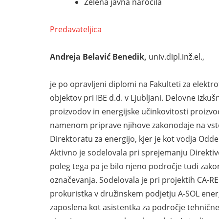
Zelena javna naročila
Predavateljica
Andreja Belavić Benedik,
univ.dipl.inž.el.,
je po opravljeni diplomi na Fakulteti za elektr
objektov pri IBE d.d. v Ljubljani. Delovne izku
proizvodov in energijske učinkovitosti proizv
namenom priprave njihove zakonodaje na vstop 
Direktoratu za energijo, kjer je kot vodja Odde
Aktivno je sodelovala pri sprejemanju Direktiv
poleg tega pa je bilo njeno področje tudi zak
označevanja. Sodelovala je pri projektih CA-RES
prokuristka v družinskem podjetju A-SOL energi
zaposlena kot asistentka za področje tehnične