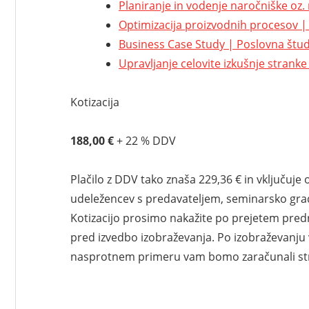
Planiranje in vodenje naročniške oz.
Optimizacija proizvodnih procesov | 
Business Case Study | Poslovna štud
Upravljanje celovite izkušnje stranke
Kotizacija
188,00 €
+ 22 % DDV
Plačilo z DDV tako znaša 229,36 € in vključuje
udeležencev s predavateljem, seminarsko gradi
Kotizacijo prosimo nakažite po prejetem predr
pred izvedbo izobraževanja. Po izobraževanju 
nasprotnem primeru vam bomo zaračunali stroš