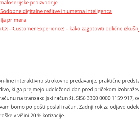
 maloserijske proizvodnje
Sodobne digitalne rešitve in umetna inteligenca
ija primera
 (CX – Customer Experience) – kako zagotoviti odlične izkušn
 on-line interaktivno strokovno predavanje, praktične predsta
vo, ki ga prejmejo udeleženci dan pred pričekom izobraževa
ačunu na transakcijski račun št. SI56 3300 0000 1159 917, od
vam bomo po pošti poslali račun. Zadnji rok za odjavo udele
ke v višini 20 % kotizacije.