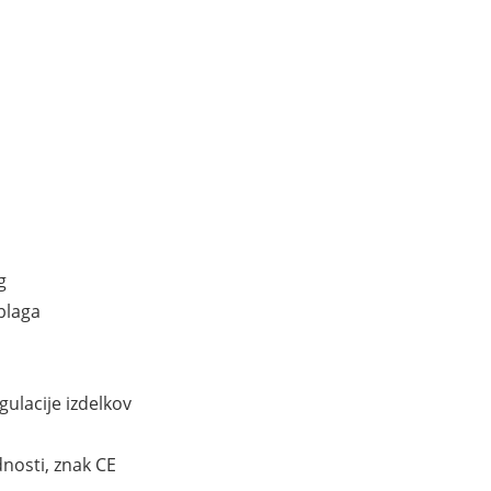
g
blaga
gulacije izdelkov
dnosti, znak CE