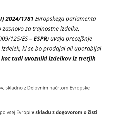
U) 2024/1781
Evropskega parlamenta
o zasnovo za trajnostne izdelke,
2009/125/ES –
ESPR
) uvaja precejšnje
zdelek, ki se bo prodajal ali uporabljal
kot tudi uvozniki izdelkov iz tretjih
lkov, skladno z Delovnim načrtom Evropske
 po vsej Evropi
v skladu z dogovorom o čisti