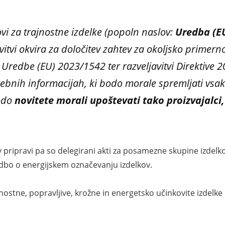
i za trajnostne izdelke (popoln naslov:
Uredba (E
vitvi okvira za določitev zahtev za okoljsko primern
Uredbe (EU) 2023/1542 ter razveljavitvi Direktive 
bnih informacijah, ki bodo morale spremljati vsak i
bodo
novitete morali upoštevati tako proizvajalci, 
 v pripravi pa so delegirani akti za posamezne skupine izde
dbo o energijskem označevanju izdelkov.
nostne, popravljive, krožne in energetsko učinkovite izdelke