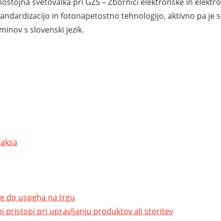
tojna svetovalka pri GZS – Zbornici elektronske in elektroin
tandardizacijo in fotonapetostno tehnologijo, aktivno pa je 
inov s slovenski jezik.
raksa
je do uspeha na trgu
stopi pri upravljanju produktov ali storitev