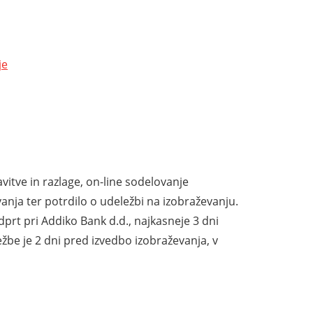
je
vitve in razlage, on-line sodelovanje
nja ter potrdilo o udeležbi na izobraževanju.
prt pri Addiko Bank d.d., najkasneje 3 dni
žbe je 2 dni pred izvedbo izobraževanja, v