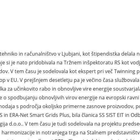
otehniko in računalništvo v Ljubjani, kot štipendistka delala
šnje si je nato pridobivala na Tržnem inšpektoratu RS kot vod
odov. V tem času je sodelovala kot ekspert pri več Twinning 
v EU. V prejšnjem desetletju pa je večino časa službovala n
lka za učinkovito rabo in obnovljive vire energije soustvarj
e o spodbujanju obnovljivih virov energije na evropski ravni 
onodaja s področja okoljsko primerne zasnove proizvodov, po
 in ERA-Net Smart Grids Plus, bila članica SS SIST EIT in Odb
ja d.o.o.. V tem času je tudi sodelovala na projektu predsed
 harmonizacije in notranjega trga na Stalnem predstavništvu 