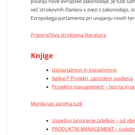
pisanju nove evropske zakonodaje. Je tudi samos
več strokovnih člankov v zvezi z zakonodajo, s
Evropskega parlamenta pri uvajanju novih term
Priporočljiva strokovna literatura
Knjige
Ustvarjalnost in inovativnost
Agilno?! Projekti, zaposleni, podjetja
Projektni management – teorija in p
Morda vas zanima tudi
Uspešno lansiranje izdelkov – od ide
PRODUKTNI MANAGEMENT – sodobni pri