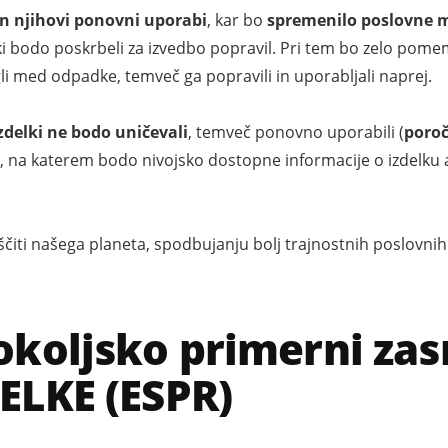
 in njihovi ponovni uporabi
, kar bo
spremenilo poslovne m
, ki bodo poskrbeli za izvedbo popravil. Pri tem bo zelo po
li med odpadke, temveč ga popravili in uporabljali naprej.
zdelki ne bodo uničevali
, temveč ponovno uporabili (
poroč
 na katerem bodo nivojsko dostopne informacije o izdelku a
čiti našega planeta, spodbujanju bolj trajnostnih poslovni
koljsko primerni zas
ELKE (ESPR)