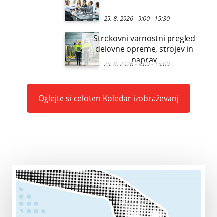
25. 8. 2026 - 9:00
-
15:30
Strokovni varnostni pregled
delovne opreme, strojev in
naprav
25. 8. 2026 - 9:00
-
15:00
Oglejte si celoten Koledar izobraževanj