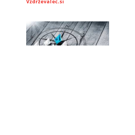
Vzdrževalec.si
Vodenje & Komunikacija
Razvoj kadrov, timov in
coaching