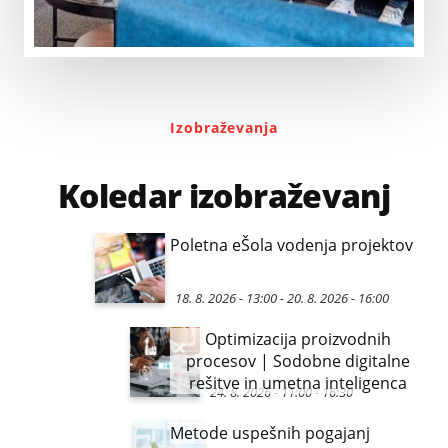
Izobraževanja
Koledar izobraževanj
Poletna eŠola vodenja projektov
18. 8. 2026 - 13:00
-
20. 8. 2026 - 16:00
Optimizacija proizvodnih
procesov | Sodobne digitalne
rešitve in umetna inteligenca
24. 8. 2026 - 11:00
-
16:30
Metode uspešnih pogajanj