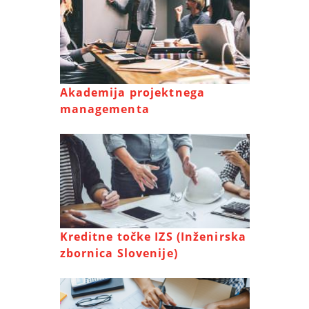
Akademija projektnega
managementa
Kreditne točke IZS (Inženirska
zbornica Slovenije)