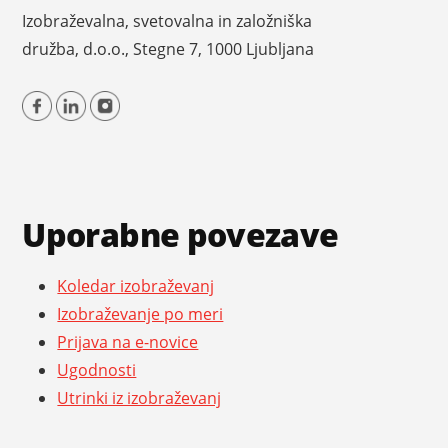
i
n
a
Izobraževalna, svetovalna in založniška
j
j
v
družba, d.o.o., Stegne 7, 1000 Ljubljana
a
a
i
z
g
a
a
i
c
s
i
Uporabne povezave
k
j
a
e
Koledar izobraževanj
n
Izobraževanje po meri
j
Prijava na e-novice
Ugodnosti
e
Utrinki iz izobraževanj
i