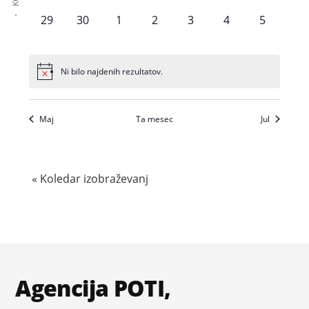
r
i
i
i
i
i
i
i
e
e
e
e
e
e
e
v
a
a
a
a
a
a
a
v
b
b
b
b
b
b
b
ki
z
z
z
z
z
z
z
z
0
0
0
0
0
0
0
29
30
1
2
3
4
5
v
v
v
v
v
v
v
ž
ž
ž
ž
ž
ž
ž
r
r
r
r
r
r
r
a
o
o
o
o
o
o
o
ga
i
i
i
i
i
i
i
a
a
a
a
a
a
a
a
a
e
e
e
e
e
e
e
a
a
a
a
a
a
a
b
b
b
b
b
b
b
z
z
z
z
z
z
z
je
n
n
n
n
n
n
n
n
n
v
v
v
v
v
v
v
ž
ž
ž
ž
ž
ž
ž
r
r
r
r
r
r
r
I
o
o
o
o
o
o
o
Ni bilo najdenih rezultatov.
moč
j
j
j
j
j
j
j
a
a
a
a
a
a
a
j
e
e
e
e
e
e
e
a
a
a
a
a
a
a
j
b
b
b
b
b
b
b
a
a
a
a
a
a
a
z
uporabiti
n
n
n
n
n
n
n
v
v
v
v
v
v
v
ž
ž
ž
ž
ž
ž
ž
e
r
r
r
r
r
r
r
,
,
,
,
,
,
,
a
j
j
j
j
j
j
j
v
a
a
a
a
a
a
a
o
e
e
e
e
e
e
e
a
a
a
a
a
a
a
Maj
Ta mesec
Jul
P
a
a
a
a
a
a
a
n
n
n
n
n
n
n
praksi.
v
v
v
v
v
v
v
N
ž
ž
ž
ž
ž
ž
ž
b
,
,
,
,
,
,
,
j
j
j
j
j
j
j
o
a
a
a
a
a
a
a
e
e
e
e
e
e
e
a
a
a
a
a
a
a
a
r
n
n
n
n
n
n
n
v
v
v
v
v
v
v
g
« Koledar izobraževanj
,
,
,
,
,
,
,
v
j
j
j
j
j
j
j
a
a
a
a
a
a
a
a
l
a
a
a
a
a
a
a
n
n
n
n
n
n
n
i
ž
,
,
,
,
,
,
,
j
j
j
j
j
j
j
e
g
a
a
a
a
a
a
a
e
d
Footer
,
,
,
,
,
,
,
a
v
i
c
Agencija POTI,
a
N